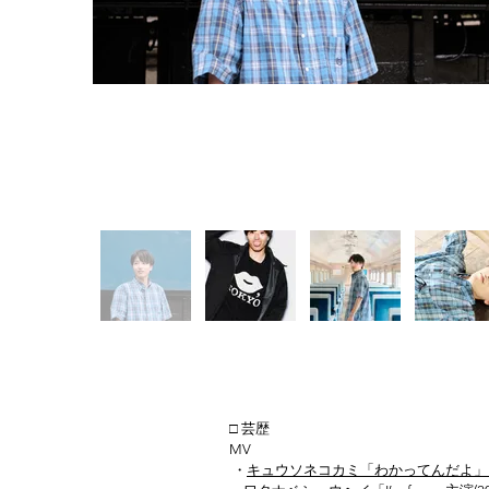
□ 芸歴
MV​
・
キュウソネコカミ「わかってんだよ」MV主演