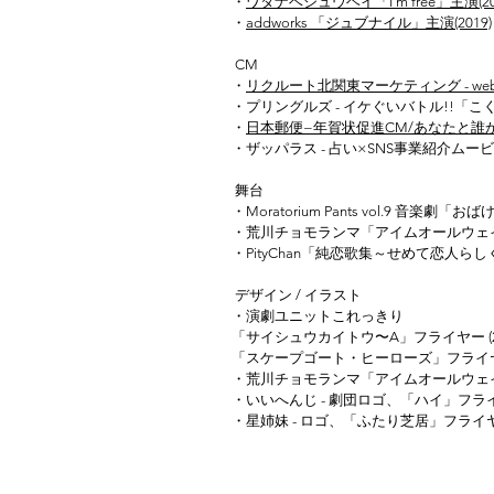
・
ワタナベシュウヘイ「I’m free」主演(201
・
addworks 「ジュブナイル」主演(2019)​
CM
・
リクルート北関東マーケティング - web
・プリングルズ - イケぐいバトル!!「こくは
・
日本郵便−年賀状促進CM/あなたと誰かがも
・ザッパラス - 占い×SNS事業紹介ムービー 
舞台
・Moratorium Pants vol.9 音楽劇「おば
・荒川チョモランマ「アイムオールウェイズバ
・PityChan「純恋歌集～せめて恋人らしく～
デザイン / イラスト
・演劇ユニットこれっきり
「サイシュウカイトウ〜A」フライヤー (20
「スケープゴート・ヒーローズ」フライヤー(
・荒川チョモランマ「アイムオールウェイズ
・いいへんじ - 劇団ロゴ、「ハイ」フライヤー
・星姉妹 - ロゴ、「ふたり芝居」フライ